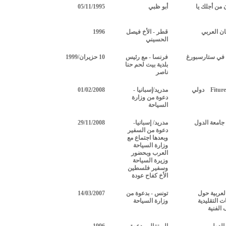
من أجلك يا
أبو ظبي
05/11/1995
ن العربي
قطر - الأخ فيصل
1996
الحسيني
ي ستارسبورغ
فرنسا - مع رئيس
10 حزيران/1999
بلدية بيت لحم حنا
ناصر
Fiture
دولي
مدريد/إسبانيا -
01/02/2008
دعوة من وزارة
السياحة
امعة الدول
مدريد/ إسبانيا-
29/11/2008
دعوة من السفير
وبعدها اجتماع مع
وزارة السياحة
العرب وبحضور
وزيرة السياحة
وسفير فلسطين
الأخ كفاح عودة
العربية حول
تونس - بدعوة من
14/03/2007
ت التقليدية
وزارة السياحة
الفنية