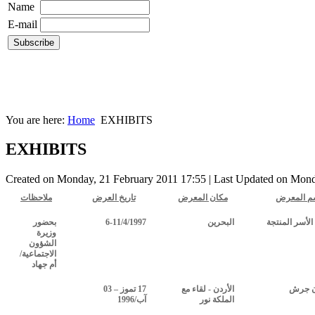
Name
E-mail
You are here:
Home
EXHIBITS
EXHIBITS
Created on Monday, 21 February 2011 17:55
|
Last Updated on Mond
م المعرض
مكان المعرض
تاريخ العرض
ملاحظات
لأسر المنتجة
البحرين
6-11/4/1997
بحضور
وزيرة
الشؤون
الاجتماعية/
أم جهاد
ن جرش
الأردن - لقاء مع
17 تموز – 03
الملكة نور
آب/1996