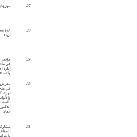
27.
مهرجان 
28.
عدة م
أزياء
29.
مؤتمر ل
في ملتق
إدارة ال
والاستث
30.
معرض لل
في متح
نهايته 
والأثوا
بالمشار
الدكتورة
إيمان
31.
مشاركة
الصناعا
والتراثي