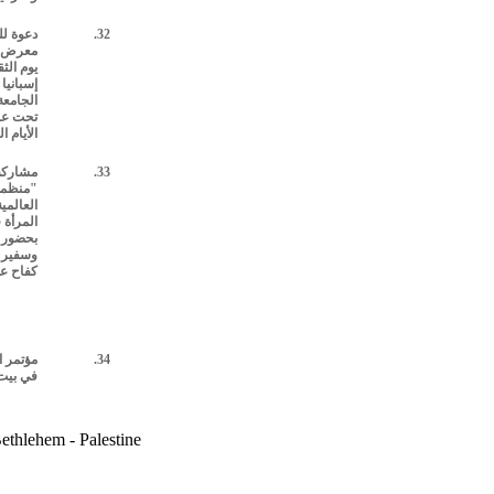
32.
دعوة ل
معرض
يوم الث
إسبانيا
الجامعة
تحت عن
الأيام ا
33.
مشاركة
"منظمة
العالمي
المرأة 
بحضور و
وسفير 
كفاح عو
34.
مؤتمر ا
في بيت
ethlehem - Palestine