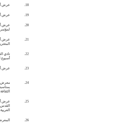
18.
عرض أز
19.
عرض أز
20.
عرض أز
لمؤتمر 
21.
عرض أز
المغترب
22.
نادي ال
أسبوع ا
23.
عرض أز
24.
معرض ا
بمناسب
الثقافة 
25.
عرض أزي
القدس ع
العربية
26.
المعرض