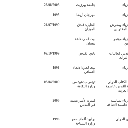
ياء
جامعة بيرزيت
26/08/2008
ياء
مهرجان أريحا
1995
ياء ومعرض
الخليل/ فندق
21/07/1999
المغتربين
الميزان
ياء مؤتمر
بيت لحم/ قاعة
ين
نيسان
قدس فعاليات
نادي القدس
09/10/1999
لتراث
ياء
بيت لحم/ الاتحاد
1991
النسائي
لكتاب الدولي
تونس- بدعوة من
05/04/2009
ة القدس عاصمة
وزارة الثقافة
العربية
اء بمناسبة
لميرة الأمير بسمة
2009
اصمة الثقافة
في القدس
 الدولي
برلين/ ألمانيا- مع
1996
وزارة السياحة