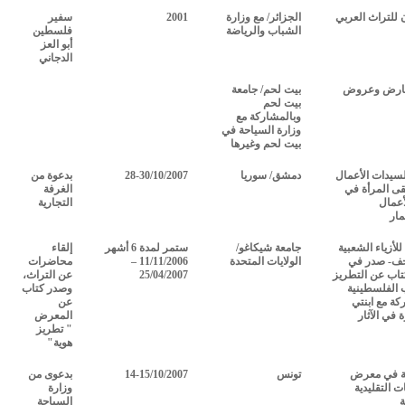
للتراث العربي
الجزائر/ مع وزارة
2001
سفير
الشباب والرياضة
فلسطين
أبو العز
الدجاني
عارض وعروض
بيت لحم/ جامعة
بيت لحم
وبالمشاركة مع
وزارة السياحة في
بيت لحم وغيرها
سيدات الأعمال
دمشق/ سوريا
28-30/10/2007
بدعوة من
ى المرأة في
الغرفة
أعمال
التجارية
مار
أزياء الشعبية
جامعة شيكاغو/
ستمر لمدة 6 أشهر
إلقاء
ف- صدر في
الولايات المتحدة
11/11/2006 –
محاضرات
كتاب عن التطريز
25/04/2007
عن التراث،
ب الفلسطينية
وصدر كتاب
كة مع ابنتي
عن
 في الآثار
المعرض
" تطريز
هوية"
 في معرض
تونس
14-15/10/2007
بدعوى من
ت التقليدية
وزارة
ة
السياحة