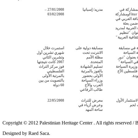
لمشاركة في
مدريد/ إسبانيا
27/01/2008 –
Fitur
ومشاركة
03/02/2008
قافة العربي في
 ضمن بعثة
 العربية لمدريد
وان "تنظيم
لثقافية العربية"
 في مسابقة
مسابقة دولية على
استمرت خلال
 السياحة
الانترنت تحت
شهري تشرين أول
ة بعنوان "دور
مظلة الأمم
وتشرين الثاني
في السياحة"
المتحدة.
2007 كانت نتيجتها
زيرة السياحة
تسليم الشهادة
فوز مركز التراث
فلسطين الأخ
بالفوز بالمرتبة
الفلسطيني
دة.
الأولى بحضور
بالمرتبة الأولى
وزراء السياحة
بالتصويت من بين
العرب والأخ
60 دولة
طالب الرفاعي
لاستثمار الأول
معرض للتراث
22/05/2008
 لحم
وعرض أزياء في
ساحة المهد
Copyright © 2012 Palestinian Heritage Center . All rights reserved /
B
Designed by Raed Saca.