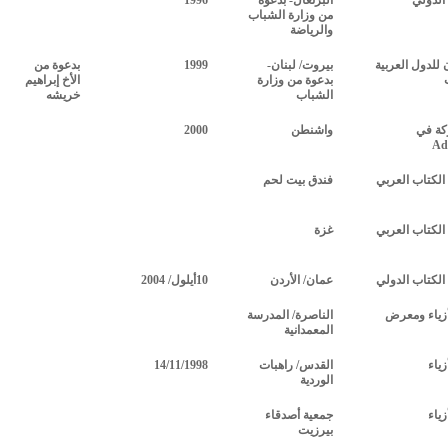
لدولي
البرتغال- بدعوة
1996
من وزارة الشباب
والرياضة
للدول العربية
بيروت/ لبنان-
1999
بدعوة من
بدعوة من وزارة
الأخ إبراهيم
الشباب
خريشه
كة في
واشنطن
2000
Ad
لكتاب العربي
فندق بيت لحم
لكتاب العربي
غزة
لكتاب الدولي
عمان/ الأردن
10أيلول/ 2004
ياء ومعرض
الناصرة/ المدرسة
المعمدانية
ياء
القدس/ راهبات
14/11/1998
الوردية
ياء
جمعية أصدقاء
بيرزيت